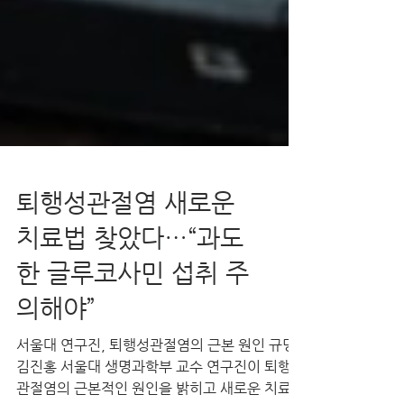
퇴행성관절염 새로운
치료법 찾았다…“과도
한 글루코사민 섭취 주
의해야”
서울대 연구진, 퇴행성관절염의 근본 원인 규명